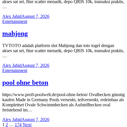
akses sat set, fitur scatter menarik, depo QRIS 10k, transaksi praktis,
…
Alex Jahid
August 7, 2026
Entertainment
mahjong
TVTOTO adalah platform slot Mahjong dan toto togel dengan
akses sat set, fitur scatter menarik, depo QRIS 10k, transaksi praktis,
…
Alex Jahid
August 7, 2026
Entertainment
pool ohne beton
https://www.profi-poolwelt.de/pool-ohne-beton/ Ovalbecken günstig
kaufen Made in Germany Pools versenkt, teilversenkt, erdeinbau als
Komplettset Ovale Schwimmbecken als Aufstellbecken oval
freistehend im…
Alex Jahid
August 7, 2026
Posts
1
2
…
174
Next