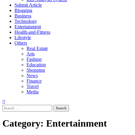
Submit Article
Blogging
Business
Technology
Entertainment
Health-and-Fitness
Lifestyle
Others
Real Estate
Arts
Fashion
Education
Shopping
News
Finance
Travel
Media
Search
for:
Category:
Entertainment