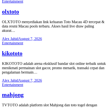
Entertainment
olxtoto
OLXTOTO menyediakan link keluaran Toto Macau 4D tercepat &
data resmi Macau pools terbaru. Akses hasil live draw paling
akurat…
Alex Jahid
August 7, 2026
Entertainment
kikototo
KIKOTOTO adalah arena eksklusif bandar slot online terbaik untuk
menikmati permainan slot gacor, promo menarik, transaki cepat dan
pengalaman bermain…
Alex Jahid
August 7, 2026
Entertainment
mahjong
TVTOTO adalah platform slot Mahjong dan toto togel dengan